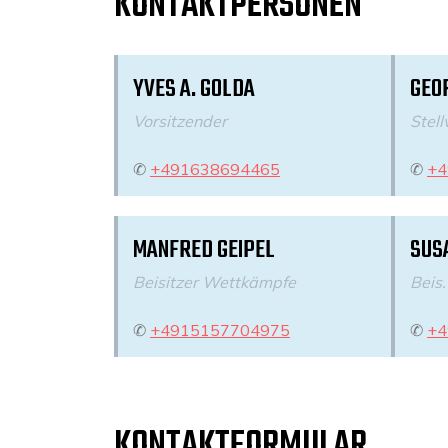
KONTAKTPERSONEN
YVES A. GOLDA
GEO
Vorsitzender
Stell
✆
+491638694465
✆
+4
MANFRED GEIPEL
SUS
Beisitzer Wettkämpfe
Beis.
✆
+4915157704975
✆
+4
KONTAKTFORMULAR