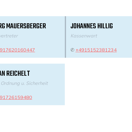
RG MAUERSBERGER
JOHANNES HILLIG
vertreter
Kassenwart
917620160447
✆
+4915152381234
AN REICHELT
 Ordnung u. Sicherheit
91726159480