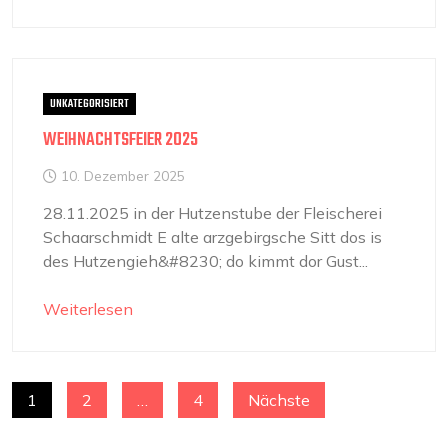
UNKATEGORISIERT
WEIHNACHTSFEIER 2025
10. Dezember 2025
28.11.2025 in der Hutzenstube der Fleischerei
Schaarschmidt E alte arzgebirgsche Sitt dos is
des Hutzengieh&#8230; do kimmt dor Gust...
Weiterlesen
SEITENNUMMERIERUNG
1
2
…
4
Nächste
DER