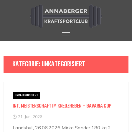
Skip
to
content
KATEGORIE:
UNKATEGORISIERT
UNKATEGORISIERT
INT. MEISTERSCHAFT IM KREUZHEBEN – BAVARIA CUP
21. Juni 2026
Landshut, 26.06.2026 Mirko Sander 180 kg 2.