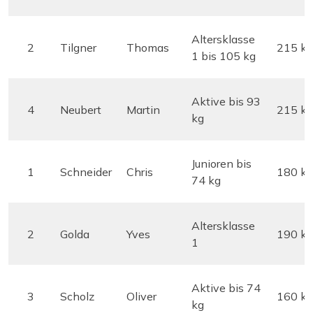
Altersklasse
2
Tilgner
Thomas
215 kg
1 bis 105 kg
Aktive bis 93
4
Neubert
Martin
215 kg
kg
Junioren bis
1
Schneider
Chris
180 kg
74 kg
Altersklasse
2
Golda
Yves
190 kg
1
Aktive bis 74
3
Scholz
Oliver
160 kg
kg